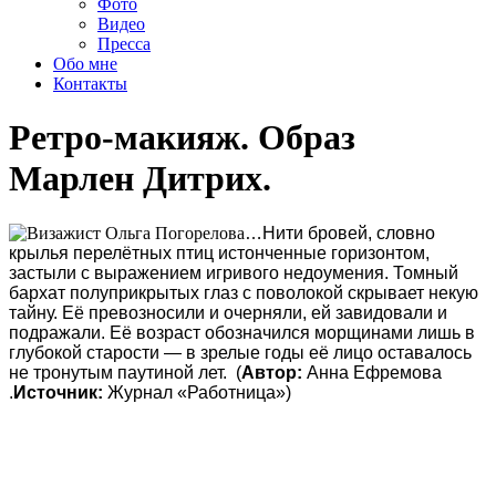
Фото
Видео
Пресса
Обо мне
Контакты
Ретро-макияж. Образ
Марлен Дитрих.
…Нити бровей, словно
крылья перелётных птиц истонченные горизонтом,
застыли с выражением игривого недоумения. Томный
бархат полуприкрытых глаз с поволокой скрывает некую
тайну. Её превозносили и очерняли, ей завидовали и
подражали. Её возраст обозначился морщинами лишь в
глубокой старости — в зрелые годы её лицо оставалось
не тронутым паутиной лет. (
Автор:
Анна Ефремова
.
Источник:
Журнал «Работница»)