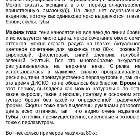
Можно сказать, женщина в этот период олицетворяе
воинственную амазонку))). На лице нет однозначны
акцентов, потому как одинаково ярко выделяются глаза
брови, скулы, губы.
Макияж глаз
: тени наносятся на все веко до линии бров
и используется много цвета, яркое сочетание около сем
оттенков, можно сказать радуга на глазах. Актуально
цветовое сочетание для макияжа глаз 80-х : розовый
сиреневый, фиолетовый, синий электрик, голубой
зеленый, желтый. Все это многообразие аккуратн
растушевывалось на верхнем веке. Стрелка н
использовалась в макияже, сильно прокрашивалис
ресницы, тени преимущественно перламутровые, так ка
это время ДИСКО, то не обошлось без блесток.
Брови
этот период выглядели как можно натурально, то ест
какие выросли, такие и носили, поэтому в основном эт
густые брови без какой-то определенной графично
формы.
Скулы
тоже ярко выделены румянами розовог
цвета всех оттенков, так , что видно очень издалека
Губы
: оттенки, преимущественно, сиреневые и розовые
тоже с перламутром.
Вот несколько примеров макияжа 80-х: