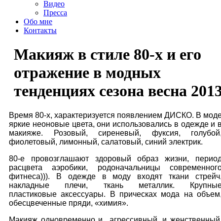
Видео
Пресса
Обо мне
Контакты
Макияж в стиле 80-х и его
отражение в модных
тенденциях сезона весна 201
Время 80-х, характеризуется появлением ДИСКО. В мод
яркие неоновые цвета, они использовались в одежде и 
макияже. Розовый, сиреневый, фуксия, голубой
фиолетовый, лимонный, салатовый, синий электрик.
80-е провозглашают здоровый образ жизни, перио
расцвета аэробики, родоначальницы современног
фитнеса))). В одежде в моду входят ткани стрейч
накладные плечи, ткань металлик. Крупны
пластиковые аксессуары. В прическах мода на объем
обесцвеченные пряди, «химия».
Макияж одновременно и агрессивный, и женственный