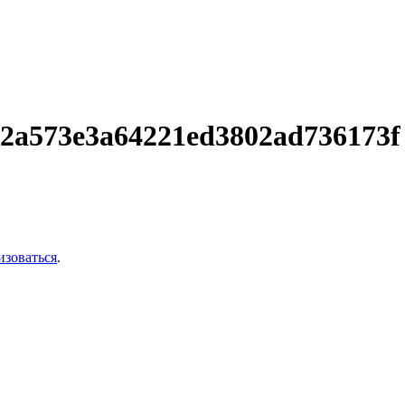
32a573e3a64221ed3802ad736173f
изоваться
.