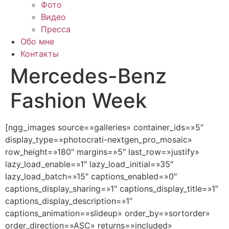
Фото
Видео
Пресса
Обо мне
Контакты
Mercedes-Benz
Fashion Week
[ngg_images source=»galleries» container_ids=»5″
display_type=»photocrati-nextgen_pro_mosaic»
row_height=»180″ margins=»5″ last_row=»justify»
lazy_load_enable=»1″ lazy_load_initial=»35″
lazy_load_batch=»15″ captions_enabled=»0″
captions_display_sharing=»1″ captions_display_title=»1″
captions_display_description=»1″
captions_animation=»slideup» order_by=»sortorder»
order_direction=»ASC» returns=»included»