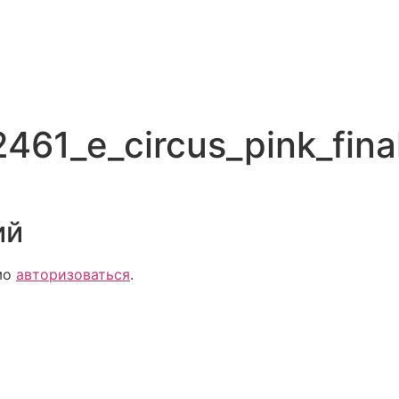
461_e_circus_pink_fina
ий
мо
авторизоваться
.